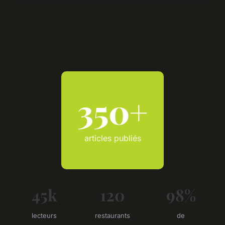
350+
articles publiés
45k
120
98%
lecteurs
restaurants
de