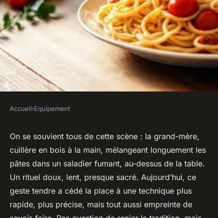
Accueil
›
Equipement
EQUIPEMENT
Explorez les avantages
On se souvient tous de cette scène : la grand-mère,
cuillère en bois à la main, mélangeant longuement les
insoupçonnés de la poêle à
pâtes dans un saladier fumant, au-dessus de la table.
pâtes
Un rituel doux, lent, presque sacré. Aujourd’hui, ce
geste tendre a cédé la place à une technique plus
Jean-Guillaume
•
21/05/2026 10:13
•
9 min de lecture
rapide, plus précise, mais tout aussi empreinte de