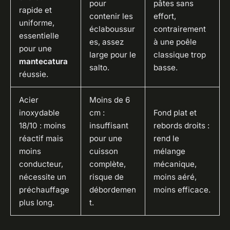
pour
pâtes sans
rapide et
contenir les
effort,
uniforme,
éclaboussur
contrairement
essentielle
es, assez
à une poêle
pour une
large pour le
classique trop
mantecatura
salto
.
basse.
réussie.
Acier
Moins de 6
inoxydable
cm :
Fond plat et
18/10 : moins
insuffisant
rebords droits :
réactif mais
pour une
rend le
moins
cuisson
mélange
conducteur,
complète,
mécanique,
nécessite un
risque de
moins aéré,
préchauffage
débordemen
moins efficace.
plus long.
t.