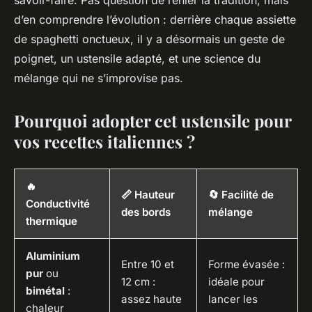
savoir-faire. Pas question de renier la tradition, mais
d’en comprendre l’évolution : derrière chaque assiette
de spaghetti onctueux, il y a désormais un geste de
poignet, un ustensile adapté, et une science du
mélange qui ne s’improvise pas.
Pourquoi adopter cet ustensile pour
vos recettes italiennes ?
🔥
📏 Hauteur
🔄 Facilité de
Conductivité
des bords
mélange
thermique
Aluminium
Entre 10 et
Forme évasée :
pur
ou
12 cm :
idéale pour
bimétal
:
assez haute
lancer les
chaleur