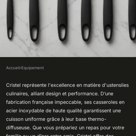
Accueil
›
Equipement
EQUIPEMENT
Cristel : l'excellence des
Cristel représente l'excellence en matière d'ustensiles
culinaires, alliant design et performance. D’une
ustensiles culinaires pour
fabrication française impeccable, ses casseroles en
sublimer vos plats
acier inoxydable de haute qualité garantissent une
cuisson uniforme grâce à leur base thermo-
admin
•
28 mai 2025
•
5 min de lecture
diffuseuse. Que vous prépariez un repas pour votre