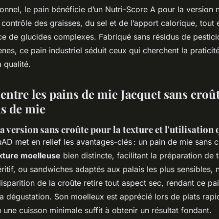
ionnel, le pain bénéficie d’un Nutri-Score A pour la version 
contrôle des graisses, du sel et de l’apport calorique, tout 
e de glucides complexes. Fabriqué sans résidus de pestici
ènes, ce pain industriel séduit ceux qui cherchent la praticit
 qualité.
entre les pains de mie Jacquet sans croût
ns de mie
a version sans croûte pour la texture et l'utilisation
D met en relief les avantages-clés : un pain de mie sans 
xture moelleuse
bien distincte, facilitant la préparation de 
éritif, ou sandwiches adaptés aux palais les plus sensibles
disparition de la croûte retire tout aspect sec, rendant ce pa
la dégustation. Son moelleux est apprécié lors de plats rap
 une cuisson minimale suffit à obtenir un résultat fondant.