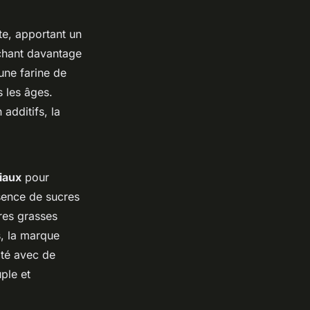
te, apportant un
chant davantage
 une farine de
 les âges.
additifs, la
iaux
pour
bsence de sucres
ères grasses
s, la marque
lité avec de
ple et