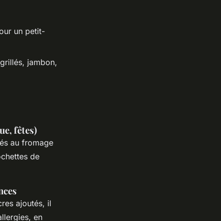
ur un petit-
rillés, jambon,
e, fêtes)
lés au fromage
ochettes de
nces
res ajoutés, il
llergies, en