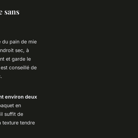
e sans
e du pain de mie
ndroit sec, à
nt et garde le
est conseillé de
.
nt environ deux
paquet en
l suffit de
 texture tendre