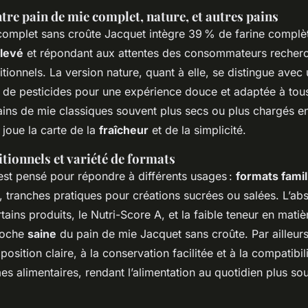
re pain de mie complet, nature, et autres pains
complet sans croûte Jacquet intègre 39 % de farine complè
élevé
et répondant aux attentes des consommateurs recher
ritionnels. La version nature, quant à elle, se distingue avec
s de pesticides pour une expérience douce et adaptée à tous
ns de mie classiques souvent plus secs ou plus chargés en 
oue la carte de la
fraîcheur
et de la simplicité.
itionnels et variété de formats
st pensé pour répondre à différents usages :
formats famil
, tranches pratiques pour créations sucrées ou salées. L’a
tains produits, le Nutri-Score A, et la faible teneur en mati
proche
saine
du pain de mie Jacquet sans croûte. Par ailleur
position claire, à la conservation facilitée et à la compatibi
 alimentaires, rendant l’alimentation au quotidien plus sou