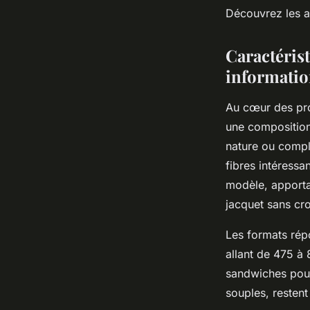
Découvrez les at
admin
•
11 juin 2025
•
9 min de lecture
Caractérist
information
Au cœur des pro
une composition 
nature ou compl
fibres intéress
modèle, apportan
jacquet sans cro
Les formats rép
allant de 475 à 
sandwiches pour 
souples, restent