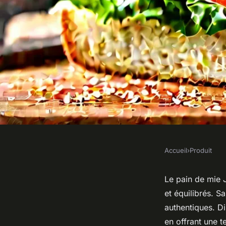
Accueil
›
Produit
PRODUIT
Pain de mie jacquet 
Le pain de mie J
et équilibrés. S
comment le réussir 
authentiques. Di
en offrant une 