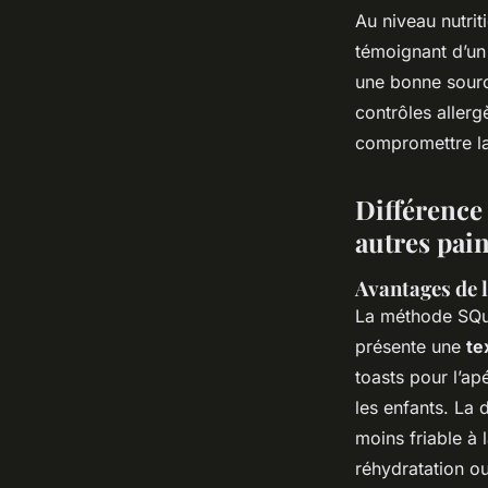
Au niveau nutrit
témoignant d’un 
une bonne sourc
contrôles allerg
compromettre la
Différence 
autres pai
Avantages de l
La méthode SQuA
présente une
te
toasts pour l’ap
les enfants. La 
moins friable à 
réhydratation ou