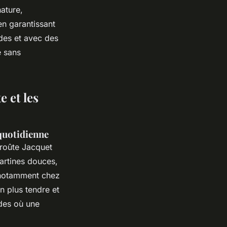
nature,
en garantissant
des et avec des
é sans
e et les
 quotidienne
croûte Jacquet
tartines douces,
, notamment chez
in plus tendre et
ides où une