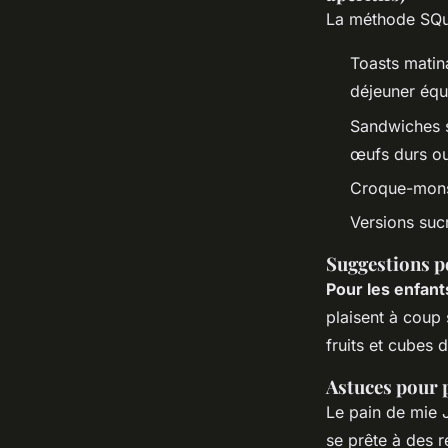
La méthode SQuAD
Toasts matin
déjeuner équi
Sandwiches s
œufs durs ou
Croque-monsi
Versions sucr
Suggestions po
Pour les enfant
plaisent à coup 
fruits et cubes 
Astuces pour 
Le pain de mie J
se prête à des r