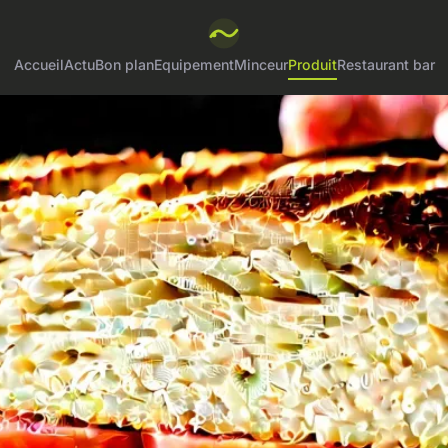
Accueil
Actu
Bon plan
Equipement
Minceur
Produit
Restaurant bar