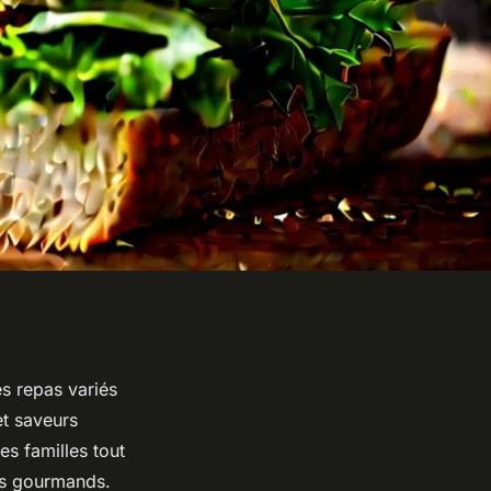
es repas variés
et saveurs
s familles tout
sts gourmands.