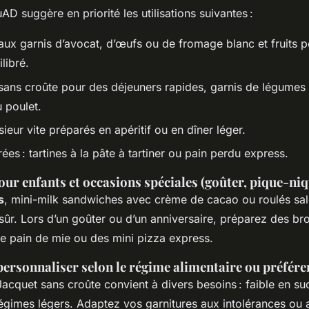
 suggère en priorité les utilisations suivantes :
aux garnis d’avocat, d’œufs ou de fromage blanc et fruits po
libré.
ans croûte pour des déjeuners rapides, garnis de légumes g
 poulet.
eur vite préparés en apéritif ou en dîner léger.
ées : tartines à la pâte à tartiner ou pain perdu express.
ur enfants et occasions spéciales (goûter, pique-niqu
s
, mini-milk sandwiches avec crème de cacao ou roulés sa
sûr. Lors d’un goûter ou d’un anniversaire, préparez des br
de pain de mie ou des mini pizza express.
personnaliser selon le régime alimentaire ou préfére
acquet sans croûte convient à divers besoins : faible en suc
égimes légers. Adaptez vos garnitures aux intolérances ou a