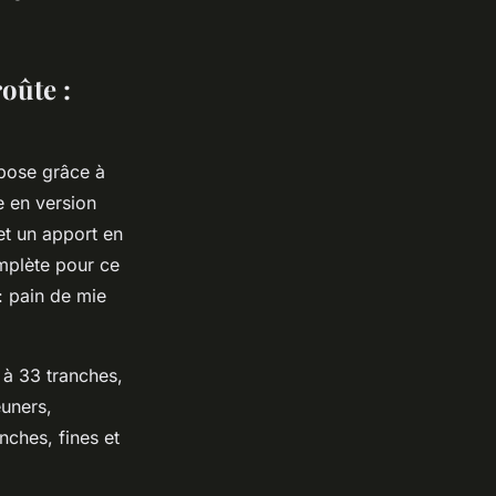
oûte :
pose grâce à
e en version
et un apport en
mplète pour ce
: pain de mie
 à 33 tranches,
euners,
nches, fines et