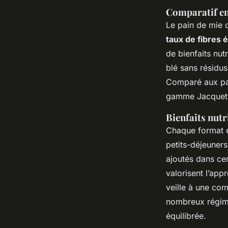
Comparatif ent
Le pain de mie 
taux de fibres 
de bienfaits nut
blé sans résidu
Comparé aux pai
gamme Jacquet j
Bienfaits nutr
Chaque format e
petits-déjeuners
ajoutés dans cer
valorisent l’ap
veille à une com
nombreux régimes
équilibrée.