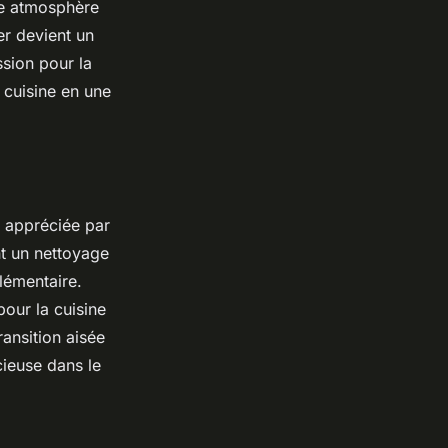
une atmosphère
ier devient un
sion pour la
n cuisine en une
t appréciée par
nt un nettoyage
plémentaire.
pour la cuisine
ransition aisée
cieuse dans le