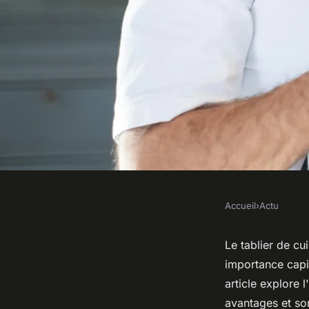
Accueil
›
Actu
ACTU
L'utilité essentielle 
Le tablier de c
importance capit
cuisine pour les fe
article explore 
avantages et son