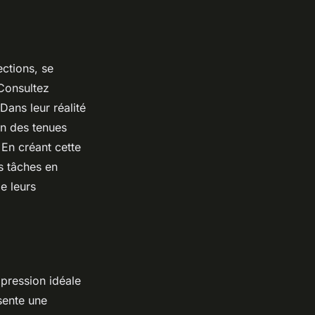
ections, se
 Consultez
Dans leur réalité
on des tenues
 En créant cette
s tâches en
de leurs
xpression idéale
sente une