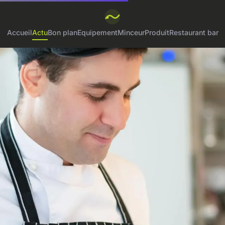
Accueil
Actu
Bon plan
Equipement
Minceur
Produit
Restaurant bar