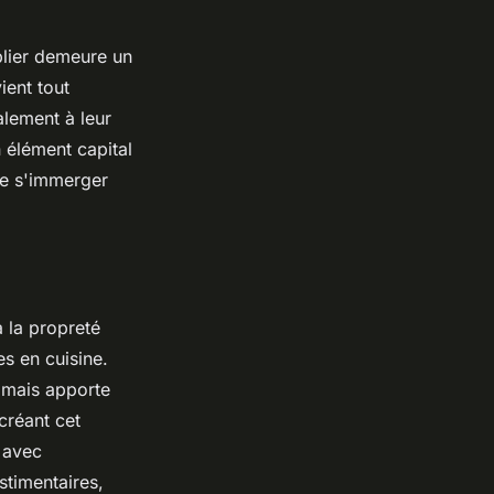
blier demeure un
ient tout
alement à leur
n élément capital
de s'immerger
à la propreté
s en cuisine.
, mais apporte
créant cet
 avec
stimentaires,