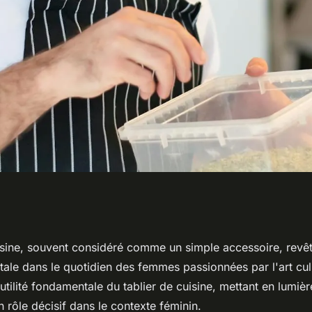
du tablier de
uisine, souvent considéré comme un simple accessoire, revê
ale dans le quotidien des femmes passionnées par l'art culi
mmes
l'utilité fondamentale du tablier de cuisine, mettant en lumièr
 rôle décisif dans le contexte féminin.