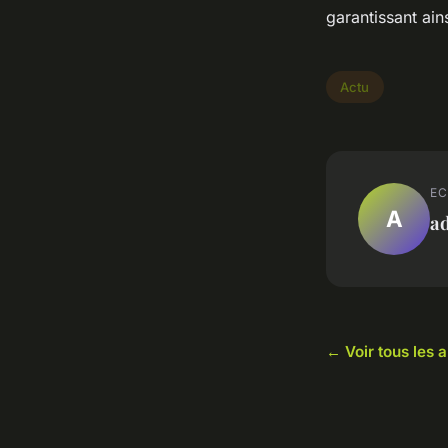
garantissant ain
Actu
EC
A
a
← Voir tous les a