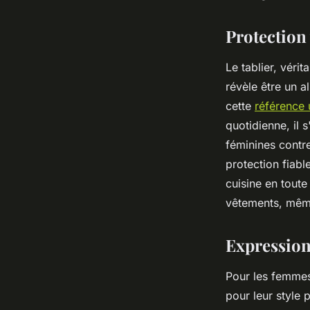
admin
•
10 février 2024
•
2 min de lecture
Protection
Le tablier, véri
révèle être un a
cette
référence u
quotidienne, il 
féminines contre
protection fiabl
cuisine en toute
vêtements, même
Expression
Pour les femmes 
pour leur style 