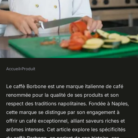
Accueil
›
Produit
PRODUIT
Quelles sont les spécificités du
Le caffè Borbone est une marque italienne de café
renommée pour la qualité de ses produits et son
caffè Borbone ?
respect des traditions napolitaines. Fondée à Naples,
cette marque se distingue par son engagement à
admin
•
27 août 2024
•
3 min de lecture
offrir un café exceptionnel, alliant saveurs riches et
arômes intenses. Cet article explore les spécificités